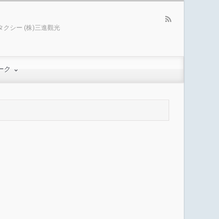
クシー (株)三進觀光
ーク