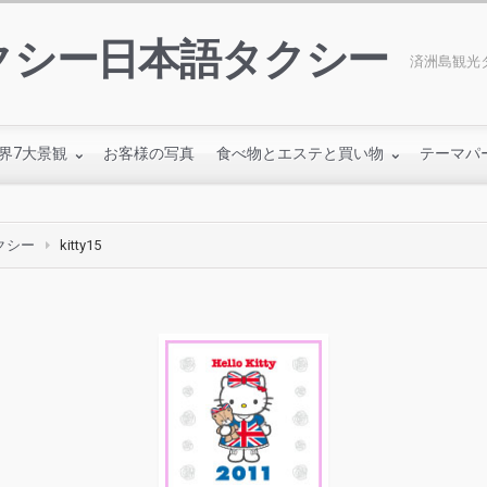
クシー日本語タクシー
済洲島観光タ
界7大景観
お客様の写真
食べ物とエステと買い物
テーマパ
クシー
kitty15