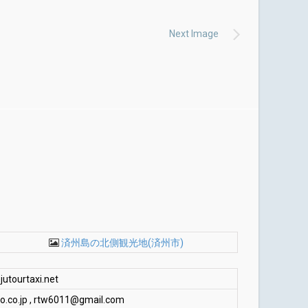
Next Image
済州島の北側観光地(済州市)
ourtaxi.net
o.co.jp
,
rtw6011@gmail.com