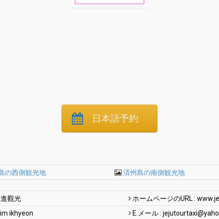
日本語予約
島の西側観光地
済州島の南側観光地
三進觀光
ホームページのURL : www.jejut
m ikhyeon
E.メール :
jejutourtaxi@yaho