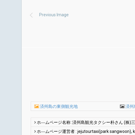
Previous Image
済州島の東側観光地
済州
ホ―ムページ名称 :済州島観光タクシー朴さん (株)
ホ―ムページ運営者 : jejutourtaxi(park sangwoon), ki