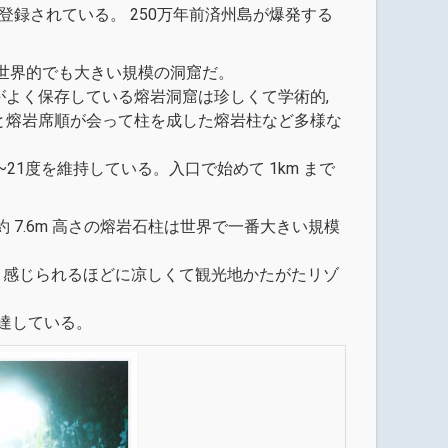
登録されている。 250万年前済州島が爆発する
に至る世界的でも大きい規模の洞窟だ。
よく保存している熔岩洞窟は珍しくて学術的,
と熔岩席順が会って柱を成した熔岩柱など多様な
1度を維持している。入口で始めて 1km まで
7.6m 高さの熔岩石柱は世界で一番大きい規模
いと感じられるほどに凉しくて観光地かたがたリゾ
に達している。