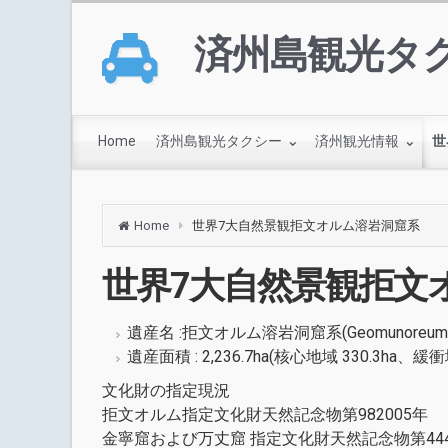
済州島観光タ
Home
済州島観光タクシー
済州観光情報
世
Home
世界7大自然景観拒文オルム溶岩洞窟系
世界7大自然景観拒文
遺産名 :拒文オルム溶岩洞窟系(Geomunoreum Lav
遺産面積 : 2,236.7ha(核心地域 330.3ha、緩衝地
文化財の指定現況
拒文オルム指定文化財天然記念物第982005年
金寧窟および万丈窟 指定文化財天然記念物第444