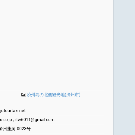
済州島の北側観光地(済州市)
ourtaxi.net
o.co.jp
,
rtw6011@gmail.com
済州蓮洞-0023号