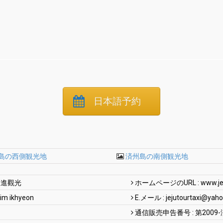
日本語予約
島の西側観光地
済州島の南側観光地
三進觀光
ホームページのURL : www.jejut
m ikhyeon
E.メール :
jejutourtaxi@yaho
通信販売申告番号 : 第2009-