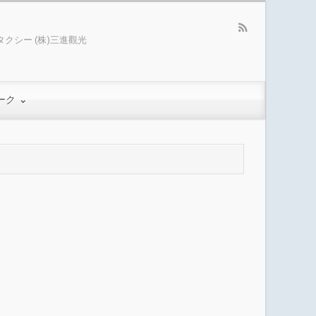
クシー (株)三進觀光
ーク