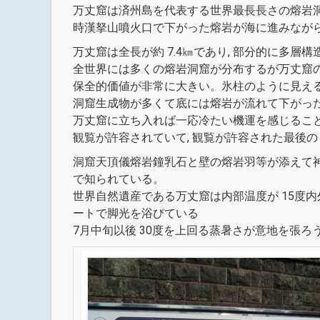
万丈窟は済州島を代表する世界最長長さの熔岩洞窟
時漢拏山噴火口で下がった熔岩が海に進みなが
万丈窟は全長が約 7.4㎞であり, 部分的に多層構
全世界には多くの熔岩洞窟が分布するが万丈窟
保全的価値が非常に大きい。氷柱のように見え
洞窟生成物が多くて底には熔岩が流れて下がっ
万丈窟に立ち入れば一応冷たい機運を感じることが
観覧が許容されていて, 観覧が許容された最後の
洞窟天頂儀熔岩鐘乳石と壁の熔岩羽等が添えて神
で知られている。
世界自然遺産である万丈窟は内部温度が 15度
ートで脚光を浴びている
7月中旬以後 30度を上回る蒸暑さが意地を張ろう