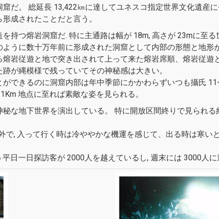
だ。 総延長 13,422㎞に達してユネスコ指定世界文化遺産に
ら形成されたことだと言う。
造を持つ熔岩洞窟だ. 特に主通路は幅が 18m, 高さが 23m
のように数十万年前に形成された洞窟として内部の形態と地形が
る熔岩従遊と地で突き出されて上って来た熔岩席順、熔岩従遊
た跡が縄模様で残っていてその神秘感は大きい。
できるのに洞窟内部は年中季節にかかわらずいつも攝氏 11~2
 1Km 地点に至れば素敵な姿を見られる。
秘な地下世界を演出している。 特に開放区間終りで見られる約 
内外で, 入って行く時は冷ややかな機運を感じて、出る時は寒
平日一日探訪客が 2000人を越えているし, 週末には 3000人