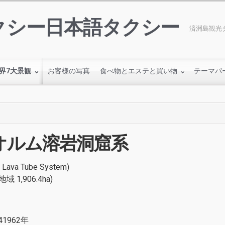
クシー日本語タクシー
済洲島観光タ
界7大景観
お客様の写真
食べ物とエステと買い物
テーマパ
オルム溶岩洞窟系
a Tube System)
域 1,906.4ha)
1962年