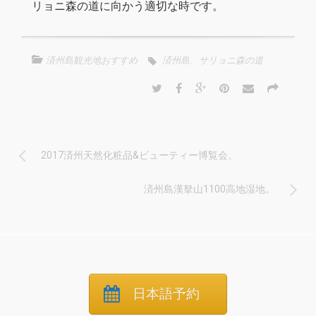
リョニ森の道に向かう適切な時です。
済州島観光地おすすめ
済州島、サリョニ森の道
2017済州天然化粧品&ビューティー博覧会。
済州島漢拏山1100高地湿地。
日本語予約