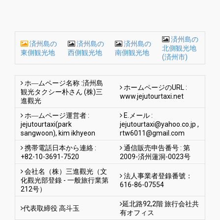
済州島の
済州島の
済州島の
済州島の
北側観光地
東側観光地
西側観光地
南側観光地
(済州市)
ホ―ムページ名称 :済州島
ホームページのURL :
観光タクシー朴さん (株)三
www.jejutourtaxi.net
進觀光
ホ―ムページ運営者 :
E.メール :
jejutourtaxi(park
jejutourtaxi@yahoo.co.jp
,
sangwoon), kim ikhyeon
rtw6011@gmail.com
携帯電話日本から連絡 :
通信販売申告番号 : 第
+82-10-3691-7520
2009-済州蓮洞-0023号
会社名（株）三進觀光（文
法人事業者登錄番號：
化觀光部登錄 - 一般旅行業第
616-86-07554
212号）
延北路92,2階 旅行会社共
代表取締役 高斗玉
有オフィス