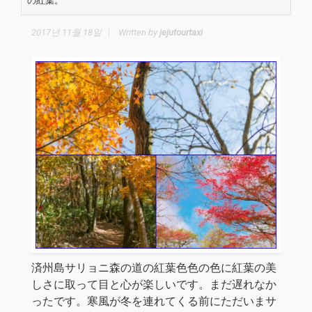
の紅葉。
2017년 11월 18일
Written by
jejutourtaxi
済州島サリョニ森の道の紅葉色色の色に紅葉の美
しさに取って目と心が楽しいです。まだ遅れなか
ったです。寒風が冬を連れてくる前にただいまサ