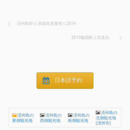
済州島祭り 加波島青麦祭り2019
2019龍淵船上音楽会。
日本語予約
済州島の
済州島の
済州島の
済州島の
北側観光地
東側観光地
西側観光地
南側観光地
(済州市)