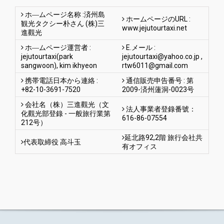
ホ―ムページ名称 :済州島
ホームページのURL :
観光タクシー朴さん (株)三
www.jejutourtaxi.net
進觀光
ホ―ムページ運営者 :
E.メール :
jejutourtaxi(park
jejutourtaxi@yahoo.co.jp
,
sangwoon), kim ikhyeon
rtw6011@gmail.com
携帯電話日本から連絡 :
通信販売申告番号 : 第
+82-10-3691-7520
2009-済州蓮洞-0023号
会社名（株）三進觀光（文
法人事業者登錄番號：
化觀光部登錄 - 一般旅行業第
616-86-07554
212号）
延北路92,2階 旅行会社共
代表取締役 高斗玉
有オフィス