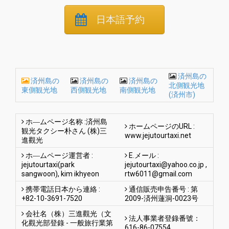
日本語予約
済州島の
済州島の
済州島の
済州島の
北側観光地
東側観光地
西側観光地
南側観光地
(済州市)
ホ―ムページ名称 :済州島
ホームページのURL :
観光タクシー朴さん (株)三
www.jejutourtaxi.net
進觀光
ホ―ムページ運営者 :
E.メール :
jejutourtaxi(park
jejutourtaxi@yahoo.co.jp
,
sangwoon), kim ikhyeon
rtw6011@gmail.com
携帯電話日本から連絡 :
通信販売申告番号 : 第
+82-10-3691-7520
2009-済州蓮洞-0023号
会社名（株）三進觀光（文
法人事業者登錄番號：
化觀光部登錄 - 一般旅行業第
616-86-07554