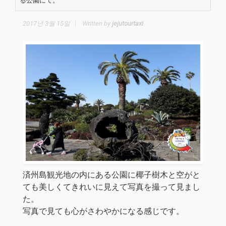
る公園にて。
2017년 3월 15일
Written by
jejutourtaxi
済州島観光地の内にある公園に椰子樹木と空がと
ても美しくてきれいに見えて写真を撮って見まし
た。
写真で見ても心がさわやかになる感じです。