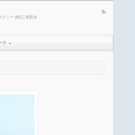
クシー (株)三進觀光
ーク