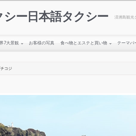
クシー日本語タクシー
済洲島観光タ
界7大景観
お客様の写真
食べ物とエステと買い物
テーマパ
プチコジ