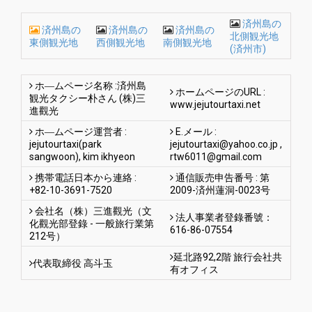
済州島の
済州島の
済州島の
済州島の
北側観光地
東側観光地
西側観光地
南側観光地
(済州市)
ホ―ムページ名称 :済州島
ホームページのURL :
観光タクシー朴さん (株)三
www.jejutourtaxi.net
進觀光
ホ―ムページ運営者 :
E.メール :
jejutourtaxi(park
jejutourtaxi@yahoo.co.jp
,
sangwoon), kim ikhyeon
rtw6011@gmail.com
携帯電話日本から連絡 :
通信販売申告番号 : 第
+82-10-3691-7520
2009-済州蓮洞-0023号
会社名（株）三進觀光（文
法人事業者登錄番號：
化觀光部登錄 - 一般旅行業第
616-86-07554
212号）
延北路92,2階 旅行会社共
代表取締役 高斗玉
有オフィス