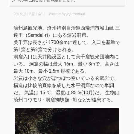
ンドの中にある美千窟を紹介します。
2016년 12월 1일
Written by
jejutourtaxi
済州島観光地、濟州特別自治道西帰浦市城山邑 三
達里（Samdal-ri）にある熔岩洞窟。
美千窟は長さが 1700余mに達して、入口を基準で
第1窟と第2窟で分けられる。
洞窟入口は天井陥没区として美千窟観光団地内に
いる。 洞窟の幅は最大 16m、最小 3mで、高さは
最大 10m、最小 2.5m 規模である。
岩質は小さな穴がぽつぽつ空いている玄武岩で、
構造は比較的直線を成した水平洞窟なので単調
だ。 気温は 15 ℃、湿度は 85 %(10月)だ。 生物は
済州コウモリ · 洞窟蜘蛛類 · 蛾などが棲息する。