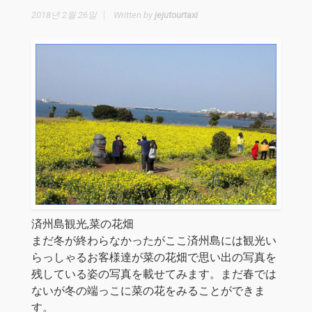
2018년 2월 26일
Written by
jejutourtaxi
済州島観光,菜の花畑
まだ冬が終わらなかったがここ済州島には観光い
らっしゃるお客様達が菜の花畑で思い出の写真を
残している姿の写真を載せてみます。まだ春では
ないが冬の端っこに菜の花をみることができま
す。