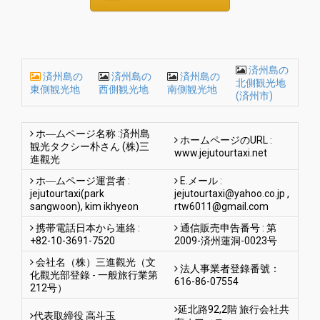
済州島の
済州島の
済州島の
済州島の
北側観光地
東側観光地
西側観光地
南側観光地
(済州市)
ホ―ムページ名称 :済州島
ホームページのURL :
観光タクシー朴さん (株)三
www.jejutourtaxi.net
進觀光
ホ―ムページ運営者 :
E.メール :
jejutourtaxi(park
jejutourtaxi@yahoo.co.jp
,
sangwoon), kim ikhyeon
rtw6011@gmail.com
携帯電話日本から連絡 :
通信販売申告番号 : 第
+82-10-3691-7520
2009-済州蓮洞-0023号
会社名（株）三進觀光（文
法人事業者登錄番號：
化觀光部登錄 - 一般旅行業第
616-86-07554
212号）
延北路92,2階 旅行会社共
代表取締役 高斗玉