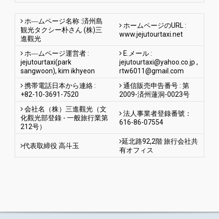
ホ―ムページ名称 :済州島
ホームページのURL :
観光タクシー朴さん (株)三
www.jejutourtaxi.net
進觀光
ホ―ムページ運営者 :
E.メール :
jejutourtaxi(park
jejutourtaxi@yahoo.co.jp
,
sangwoon), kim ikhyeon
rtw6011@gmail.com
携帯電話日本から連絡 :
通信販売申告番号 : 第
+82-10-3691-7520
2009-済州蓮洞-0023号
会社名（株）三進觀光（文
法人事業者登錄番號：
化觀光部登錄 - 一般旅行業第
616-86-07554
212号）
延北路92,2階 旅行会社共
代表取締役 高斗玉
有オフィス