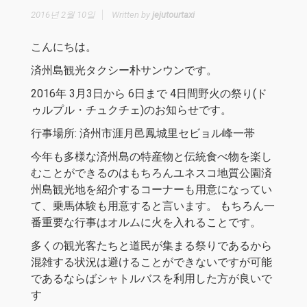
2016년 2월 10일
Written by
jejutourtaxi
こんにちは。
済州島観光タクシー朴サンウンです。
2016年 3月3日から 6日まで 4日間野火の祭り(ド
ゥルプル・チュクチェ)のお知らせです。
行事場所: 済州市涯月邑鳳城里セビョル峰一帯
今年も多様な済州島の特産物と伝統食べ物を楽し
むことができるのはもちろんユネスコ地質公園済
州島観光地を紹介するコーナーも用意になってい
て、乗馬体験も用意すると言います。 もちろん一
番重要な行事はオルムに火を入れることです。
多くの観光客たちと道民が集まる祭りであるから
混雑する状況は避けることができないですが可能
であるならばシャトルバスを利用した方が良いで
す