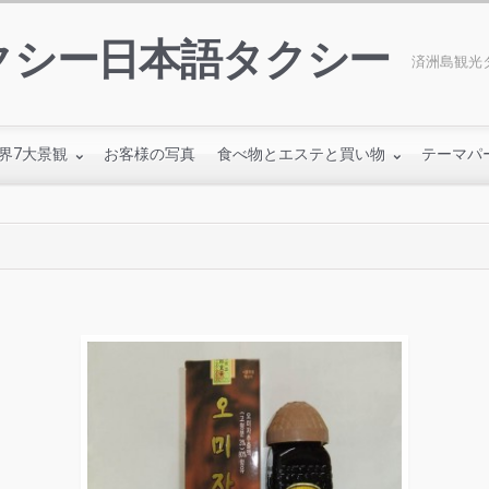
クシー日本語タクシー
済洲島観光タ
界7大景観
お客様の写真
食べ物とエステと買い物
テーマパ