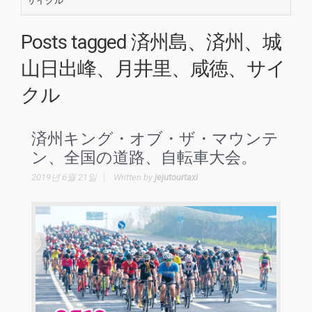
サイクル
Posts tagged
済州島、済州、城
山日出峰、月井里、咸徳、サイ
クル
済州キング・オブ・ザ・マウンテ
ン、全国の道路、自転車大会。
2019년 6월 21일
Written by
jejutourtaxi