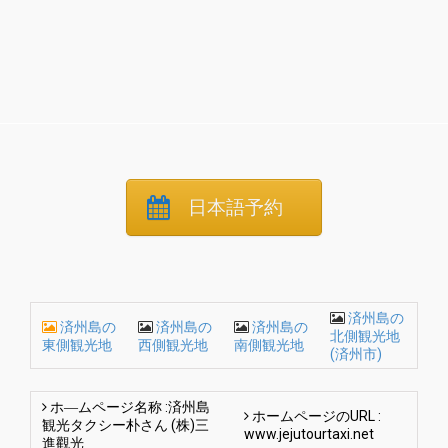
日本語予約
済州島の
済州島の
済州島の
済州島の
北側観光地
東側観光地
西側観光地
南側観光地
(済州市)
ホ―ムページ名称 :済州島
ホームページのURL :
観光タクシー朴さん (株)三
www.jejutourtaxi.net
進觀光