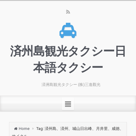
済州島観光タクシー日
本語タクシー
済洲島観光タクシー (株)三進觀光
Home
Tag: 済州島、済州、城山日出峰、月井里、咸徳、