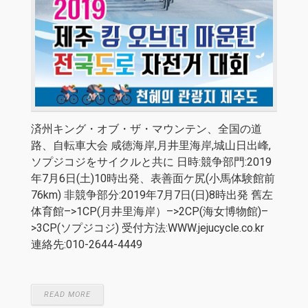
済州キング・オブ・ザ・マウンテン、全国の道
路、自転車大会 咸徳海岸,月井里海岸,城山日出峰,
ソプジコジをサイクルと共に 日時:競争部門:2019
年7月6日(土)10時出発、表善面ケ尻(小馬体験館前
76km) 非競争部分:2019年7月7日(日)8時出発 舊左
体育館–>1CP(月井里海岸）–>2CP(海女博物館)–
>3CP(ソプジコジ) 受付方法:WWW.jejucycle.co.kr
連絡先:010-2644-4449
READ MORE