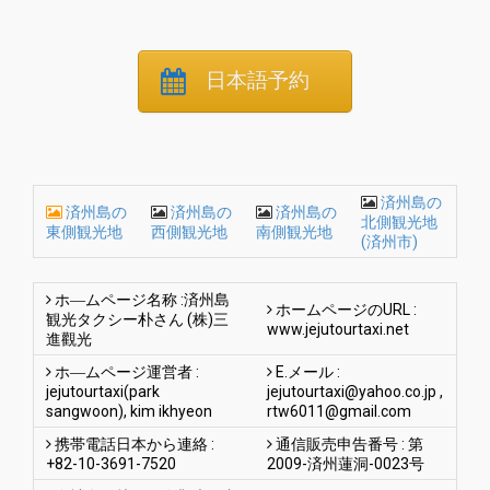
日本語予約
済州島の
済州島の
済州島の
済州島の
北側観光地
東側観光地
西側観光地
南側観光地
(済州市)
ホ―ムページ名称 :済州島
ホームページのURL :
観光タクシー朴さん (株)三
www.jejutourtaxi.net
進觀光
ホ―ムページ運営者 :
E.メール :
jejutourtaxi(park
jejutourtaxi@yahoo.co.jp
,
sangwoon), kim ikhyeon
rtw6011@gmail.com
携帯電話日本から連絡 :
通信販売申告番号 : 第
+82-10-3691-7520
2009-済州蓮洞-0023号