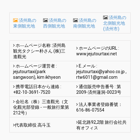
済州島の
済州島の
済州島の
済州島の
北側観光地
東側観光地
西側観光地
南側観光地
(済州市)
ホ―ムページ名称 :済州島
ホームページのURL :
観光タクシー朴さん (株)三
www.jejutourtaxi.net
進觀光
ホ―ムページ運営者 :
E.メール :
jejutourtaxi(park
jejutourtaxi@yahoo.co.jp
,
sangwoon), kim ikhyeon
rtw6011@gmail.com
携帯電話日本から連絡 :
通信販売申告番号 : 第
+82-10-3691-7520
2009-済州蓮洞-0023号
会社名（株）三進觀光（文
法人事業者登錄番號：
化觀光部登錄 - 一般旅行業第
616-86-07554
212号）
延北路92,2階 旅行会社共
代表取締役 高斗玉
有オフィス