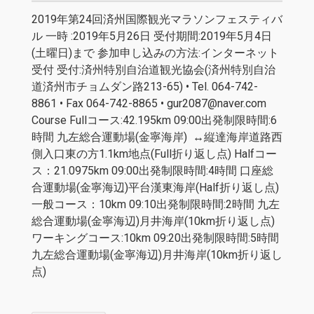
2019年第24回済州国際観光マラソンフェスティバ
ル 一時 :2019年5月26日 受付期間:2019年5月4日
(土曜日)まで 参加申し込みの方法:インターネット
受付 受付:済州特別自治道観光協会(済州特別自治
道済州市チョムダン路213-65) • Tel. 064-742-
8861 • Fax 064-742-8865 •
gur2087@naver.com
Course Fullコース:42.195km 09:00出発制限時間:6
時間 九左総合運動場(金寧海岸) ↔縦達海岸道路西
側入口東の方1.1km地点(Full折り返し点) Halfコー
ス：21.0975km 09:00出発制限時間:4時間 口座総
合運動場(金寧海辺)平台漢東海岸(Half折り返し点)
一般コース：10km 09:10出発制限時間:2時間 九左
総合運動場(金寧海辺)月井海岸(10km折り返し点)
ワーキングコース:10km 09:20出発制限時間:5時間
九左総合運動場(金寧海辺)月井海岸(10km折り返し
点)