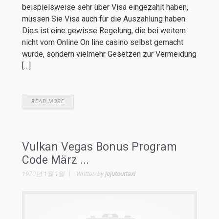
beispielsweise sehr über Visa eingezahlt haben,
müssen Sie Visa auch für die Auszahlung haben.
Dies ist eine gewisse Regelung, die bei weitem
nicht vom Online On line casino selbst gemacht
wurde, sondern vielmehr Gesetzen zur Vermeidung
[…]
READ MORE
Vulkan Vegas Bonus Program
Code März ...
1970년 1월 1일
Written by
jejutourtaxi