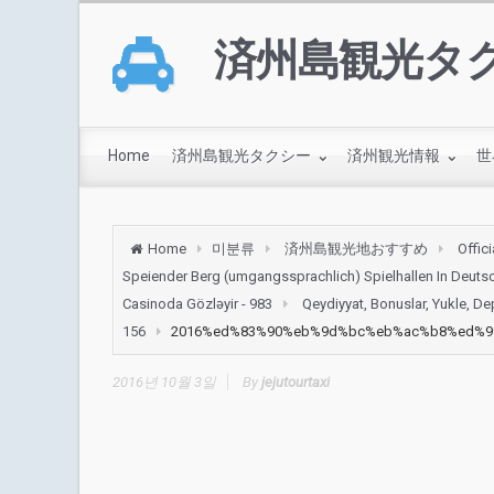
済州島観光タ
Home
済州島観光タクシー
済州観光情報
世
Home
미분류
済州島観光地おすすめ
Offic
Speiender Berg (umgangssprachlich) Spielhallen In Deutsc
Casinoda Gözləyir - 983
Qeydiyyat, Bonuslar, Yukle, De
156
2016%ed%83%90%eb%9d%bc%eb%ac%b8%ed%9
2016년 10월 3일
By
jejutourtaxi