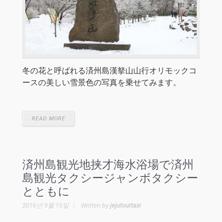
冬の花と呼ばれる済州島漢拏山山行オリモックコ
ースの美しい雪景色の写真を乗せてみます。
READ MORE
済州島観光地挟才海水浴場で済州
島観光タクシージャンボタクシー
とともに
2016년 9월 15일
Written by
jejutourtaxi