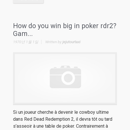
How do you win big in poker rdr2?
Gam...
1970년 1월 1일
Written by
jejutourtaxi
Si un joueur cherche à devenir le cowboy ultime
dans Red Dead Redemption 2, il devra tôt ou tard
s’asseoir à une table de poker. Contrairement à