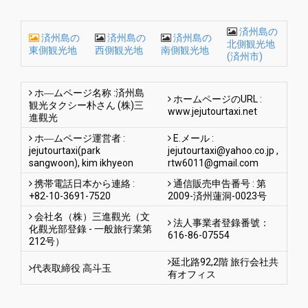
済州島の
済州島の
済州島の
済州島の
北側観光地
東側観光地
西側観光地
南側観光地
(済州市)
ホ―ムページ名称 :済州島
ホームページのURL :
観光タクシー朴さん (株)三
www.jejutourtaxi.net
進觀光
ホ―ムページ運営者 :
E.メール :
jejutourtaxi(park
jejutourtaxi@yahoo.co.jp
,
sangwoon), kim ikhyeon
rtw6011@gmail.com
携帯電話日本から連絡 :
通信販売申告番号 : 第
+82-10-3691-7520
2009-済州蓮洞-0023号
会社名（株）三進觀光（文
法人事業者登錄番號：
化觀光部登錄 - 一般旅行業第
616-86-07554
212号）
延北路92,2階 旅行会社共
代表取締役 高斗玉
有オフィス