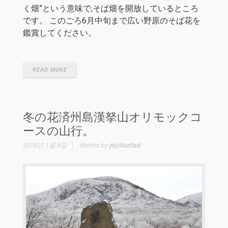
く畑”という意味で,そば畑を開放しているところ
です。 このごろ6月中旬まで広い野原のそば花を
鑑賞してください。
READ MORE
冬の花済州島漢拏山オリモックコ
ースの山行。
2018년 1월 9일
Written by
jejutourtaxi