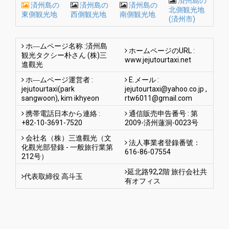
済州島の
済州島の
済州島の
済州島の
北側観光地
東側観光地
西側観光地
南側観光地
(済州市)
ホ―ムページ名称 :済州島
ホームページのURL :
観光タクシー朴さん (株)三
www.jejutourtaxi.net
進觀光
ホ―ムページ運営者 :
E.メール :
jejutourtaxi(park
jejutourtaxi@yahoo.co.jp
,
sangwoon), kim ikhyeon
rtw6011@gmail.com
携帯電話日本から連絡 :
通信販売申告番号 : 第
+82-10-3691-7520
2009-済州蓮洞-0023号
会社名（株）三進觀光（文
法人事業者登錄番號：
化觀光部登錄 - 一般旅行業第
616-86-07554
212号）
延北路92,2階 旅行会社共
代表取締役 高斗玉
有オフィス