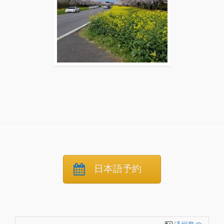
日本語予約