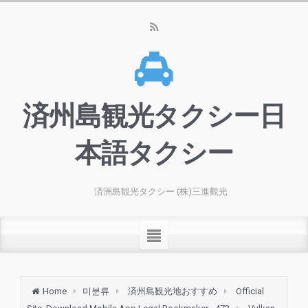
済州島観光タクシー日
本語タクシー
済洲島観光タクシー (株)三進觀光
Home
미분류
済州島観光地おすすめ
Official