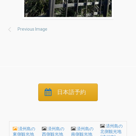
Previous Image
日本語予約
済州島の
済州島の
済州島の
済州島の
北側観光地
東側観光地
西側観光地
南側観光地