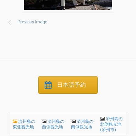
Previous Image
日本語予約
済州島の
済州島の
済州島の
済州島の
北側観光地
東側観光地
西側観光地
南側観光地
(済州市)