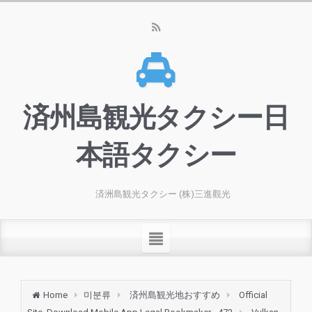
済州島観光タクシー日
本語タクシー
済洲島観光タクシー (株)三進觀光
Home
미분류
済州島観光地おすすめ
Official