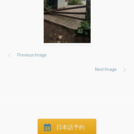
Previous Image
Next Image
日本語予約