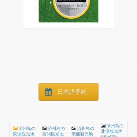
日本語予約
済州島の
済州島の
済州島の
済州島の
北側観光地
東側観光地
西側観光地
南側観光地
(済州市)