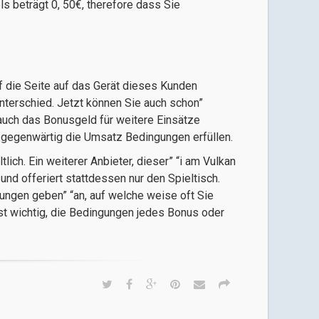
s beträgt 0, 50€, therefore dass Sie
f die Seite auf das Gerät dieses Kunden
Unterschied. Jetzt können Sie auch schon”
 auch das Bonusgeld für weitere Einsätze
 gegenwärtig die Umsatz Bedingungen erfüllen.
ch. Ein weiterer Anbieter, dieser” “i am Vulkan
und offeriert stattdessen nur den Spieltisch.
ngen geben” “an, auf welche weise oft Sie
st wichtig, die Bedingungen jedes Bonus oder