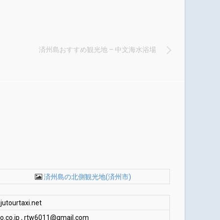
済州島おすすめ観光地 – 中文海水浴場
済州島の北側観光地(済州市)
ourtaxi.net
o.co.jp
,
rtw6011@gmail.com