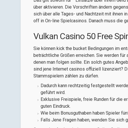
Das gilt sowohl für” “Einsätze über Ihrem Gel
über aktivieren. Die Vorschriften ändern gegen
sich über alle Tages- und Nachtzeit mit ihnen i
off in On-line Spielcasinos. Danach muss die
Vulkan Casino 50 Free Spi
Sie können kick the bucket Bedingungen im ents
beträchtliche Größen erreichen. Sie werden für 
denen man folgen sollte. Ein solch gutes Ange
sind jene Internet casinos offiziell lizenziert
Stammspielern zählen zu dürfen.
Dadurch kann rechtzeitig festgestellt werde
geführt wird.
Exklusive Freispiele, freie Runden für die 
guten Eindruck.
Wie beim Bonusguthaben haben Spieler fünf
Falls Jene Fragen haben, wenden Sie sich ge