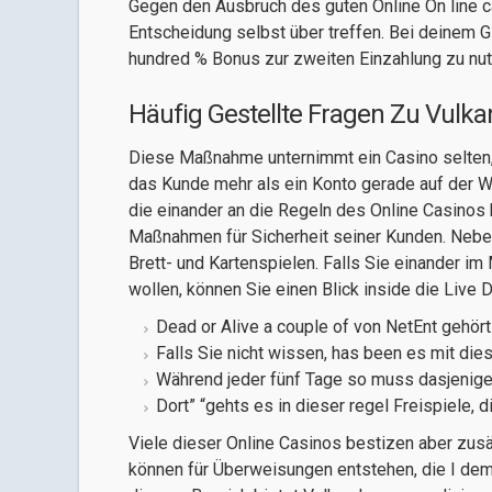
Gegen den Ausbruch des guten Online On line c
Entscheidung selbst über treffen. Bei deinem G
hundred % Bonus zur zweiten Einzahlung zu nut
Häufig Gestellte Fragen Zu Vulkan
Diese Maßnahme unternimmt ein Casino selten, n
das Kunde mehr als ein Konto gerade auf der W
die einander an die Regeln des Online Casinos 
Maßnahmen für Sicherheit seiner Kunden. Neben
Brett- und Kartenspielen. Falls Sie einander i
wollen, können Sie einen Blick inside die Live
Dead or Alive a couple of von NetEnt gehört
Falls Sie nicht wissen, has been es mit die
Während jeder fünf Tage so muss dasjenig
Dort” “gehts es in dieser regel Freispiele,
Viele dieser Online Casinos bestizen aber zusä
können für Überweisungen entstehen, die I dem