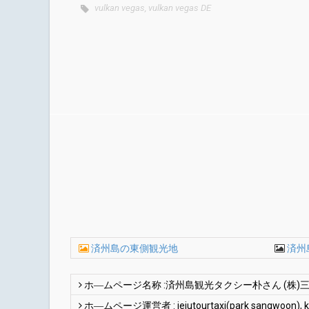
vulkan vegas
,
vulkan vegas DE
済州島の東側観光地
済州
ホ―ムページ名称 :済州島観光タクシー朴さん (株)
ホ―ムページ運営者 : jejutourtaxi(park sangwoon), ki