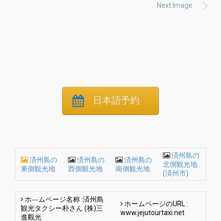
Next Image
日本語予約
済州島の
済州島の
済州島の
済州島の
北側観光地
東側観光地
西側観光地
南側観光地
(済州市)
ホ―ムページ名称 :済州島
ホームページのURL :
観光タクシー朴さん (株)三
www.jejutourtaxi.net
進觀光