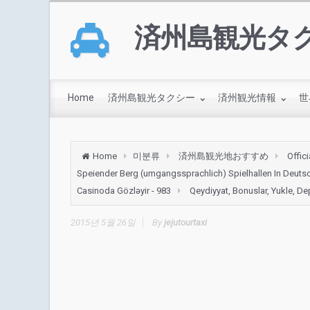
済州島観光タ
Home
済州島観光タクシー
済州観光情報
世
Home
미분류
済州島観光地おすすめ
Offic
Speiender Berg (umgangssprachlich) Spielhallen In Deutsc
Casinoda Gözləyir - 983
Qeydiyyat, Bonuslar, Yukle, De
2015년 5월 26일
By
jejutourtaxi