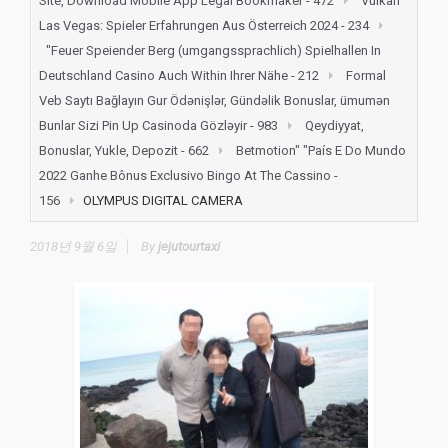
Site, Download Mobile App Legal Bookmaker - 472
Vulkan
Las Vegas: Spieler Erfahrungen Aus Österreich 2024 - 234
"Feuer Speiender Berg (umgangssprachlich) Spielhallen In
Deutschland Casino Auch Within Ihrer Nähe - 212
Formal
Veb Saytı Bağlayın️ Gur Ödənişlər, Gündəlik Bonuslar, ümumən
Bunlar Sizi Pin Up Casinoda Gözləyir - 983
Qeydiyyat,
Bonuslar, Yukle, Depozit - 662
Betmotion" "País E Do Mundo
2022 Ganhe Bônus Exclusivo Bingo At The Cassino -
156
OLYMPUS DIGITAL CAMERA
2018년 9월 6일
By
jejutourtaxi